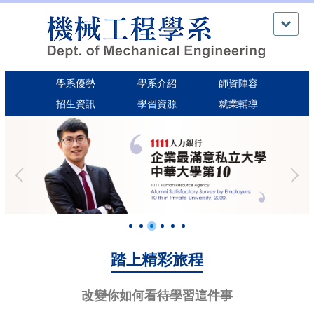
跳
到
主
要
內
學系優勢
學系介紹
師資陣容
容
區
招生資訊
學習資源
就業輔導
踏上精彩旅程
改變你如何看待學習這件事