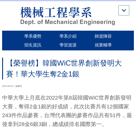
跳
到
主
要
內
學系優勢
學系介紹
師資陣容
容
區
招生資訊
學習資源
就業輔導
【榮譽榜】韓國WiC世界創新發明大
賽！華大學生奪2金1銀
2022-09-16 │ 秘書室
中華大學上月底在2022年第8屆韓國WiC世界創新發明
大賽，奪得2金1銀的好成績，此次比賽共有12個國家
243件作品參賽，台灣代表團的參賽作品共有51件，最
後拿到28金6銀3銅，總成績排名國際第一。