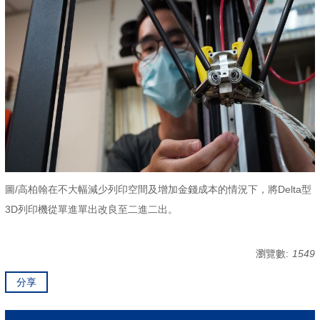
圖/高柏翰在不大幅減少列印空間及增加金錢成本的情況下，將Delta型
3D列印機從單進單出改良至二進二出。
瀏覽數:
1549
分享