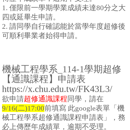
1. 僅限前一學期學業成績未達80分之大
四或延畢生申請。
2. 請同學自行確認能於當學年度超修後
可順利畢業者始得申請。
機械工程學系_114-1學期超修
【通識課程】申請表
https://x.chu.edu.tw/FK43L3/
欲申請
超修通識課程
同學，請在
9/16(二)17:00
前填寫 此google表單「機
械工程學系超修通識課程申請表」，務
必上傳歷年成績單，逾期不受理。