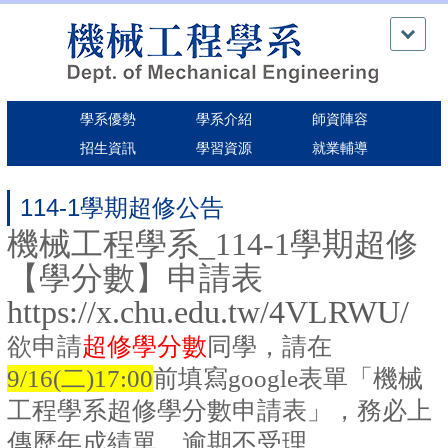
跳
到
主
要
內
學系優勢
學系介紹
師資陣容
容
區
招生資訊
學習資源
就業輔導
114-1學期超修公告
機械工程學系_114-1學期超修
【學分數】申請表
https://x.chu.edu.tw/4VLRWU/
欲申請
超修學分數
同學，請在
9/16(二)17:00
前填寫google表單「機械
工程學系超修學分數申請表」，務必上
傳歷年成績單，逾期不受理。